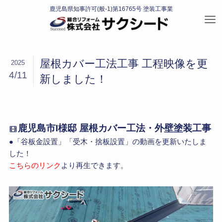
屋根カバー工法工事 工程映像を更
2025
4/11
新しました！
鹿児島市I様邸 屋根カバー工法・外壁塗装工事
●「谷板金設置」「受木・捨板設置」の動画を更新いたしま
した！
こちらのリンク
より再生できます。