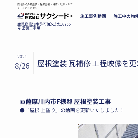
鹿児島の外壁塗装・屋根塗装・補修・改修・リフ
ォームのことなら
施工事例動画
施工中の物
2021
屋根塗装 瓦補修 工程映像を
8/26
薩摩川内市F様邸 屋根塗装工事
●「屋根 上塗り」の動画を更新いたしました！