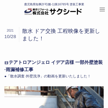
散水 ドア交換 工程映像を更新し
2021
10/28
ました！
テアトロアンジェロ イデア店様 一部外壁塗装
·雨漏補修工事
●「散水調査·外壁洗浄」の動画を更新いたしました！