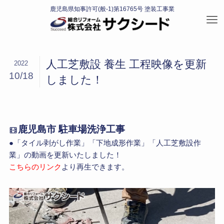
人工芝敷設 養生 工程映像を更新
2022
10/18
しました！
鹿児島市 駐車場洗浄工事
●「タイル剥がし作業」「下地成形作業」「人工芝敷設作
業」の動画を更新いたしました！
こちらのリンク
より再生できます。