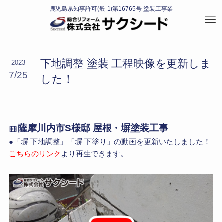
下地調整 塗装 工程映像を更新しま
2023
7/25
した！
薩摩川内市S様邸 屋根・塀塗装工事
●「塀 下地調整」「塀 下塗り」の動画を更新いたしました！
こちらのリンク
より再生できます。