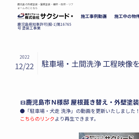
鹿児島の外壁塗装・屋根塗装・補修・改修・リフ
ォームのことなら
施工事例動画
施工中の物
2022
駐車場・土間洗浄 工程映像
12/22
鹿児島市Ｎ様邸 屋根葺き替え・外壁塗
●「駐車場・犬走 洗浄」の動画を更新いたしました
こちらのリンク
より再生できます。