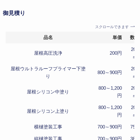
御見積り
スクロールできます
品名
単価
数量
206
屋根高圧洗浄
200円
㎡
屋根ウルトラルーフプライマー下塗
206
800～900円
り
㎡
800～1,200
206
屋根シリコン中塗り
円
㎡
800～1,200
206
屋根シリコン上塗り
円
㎡
横樋塗装工事
700～900円
75m
縦樋塗装工事
700～900円
38m