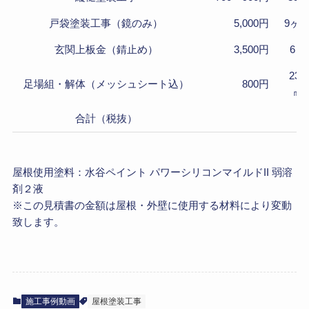
戸袋塗装工事（鏡のみ）
5,000円
9ヶ
玄関上板金（錆止め）
3,500円
6㎡
236
足場組・解体（メッシュシート込）
800円
㎡
合計（税抜）
屋根使用塗料：水谷ペイント パワーシリコンマイルドII 弱溶
剤２液
※この見積書の金額は屋根・外壁に使用する材料により変動
致します。
施工事例動画
屋根塗装工事