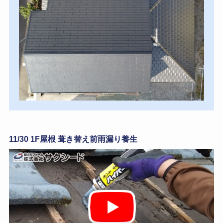
11/30 1F屋根 葺き替え前雨漏り養生