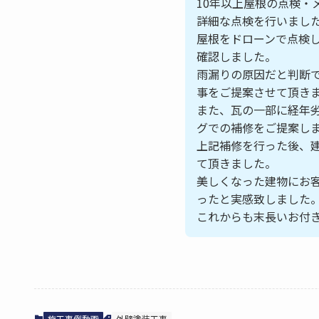
10年以上屋根の点検・
詳細な点検を行いまし
屋根をドローンで点検
確認しました。
雨漏りの原因だと判断
事をご提案させて頂き
また、瓦の一部に経年
グでの補修をご提案し
上記補修を行った後、
て頂きました。
美しくなった建物にお
ったと実感致しました
これからも末長いお付
施工事例動画
外壁塗装工事