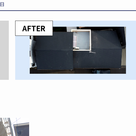
8日
AFTER