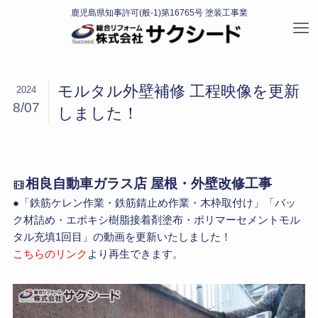
モルタル外壁補修 工程映像を更新
2024
8/07
しました！
相良自動車ガラス店 屋根・外壁改修工事
●「鉄筋ケレン作業・鉄筋錆止め作業・木枠取付け」「バッ
ク材詰め・エポキシ樹脂接着剤塗布・ポリマーセメントモル
タル充填1回目」の動画を更新いたしました！
こちらのリンク
より再生できます。