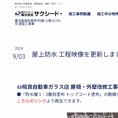
鹿児島の外壁塗装・屋根塗装・補修・改修・リフ
ォームのことなら
施工事例動画
施工中の物
2024
屋上防水 工程映像を更新しま
9/03
相良自動車ガラス店 屋根・外壁改修工
●「防水層 1・2層目塗布 トップコート塗布」の動
こちらのリンク
より再生できます。