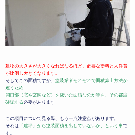
建物の大きさが大きくなればなるほど、必要な塗料と人件費
が比例し大きくなります。
そしてこの面積ですが、
塗装業者それぞれで面積算出方法が
違うため
開口部（窓や玄関など）を抜いた面積なのか等を、その都度
確認する
必要があります
この項目について見る際、もう一点注意点があります。
それは
「建坪」から塗装面積を出していないか、という事
で
す。